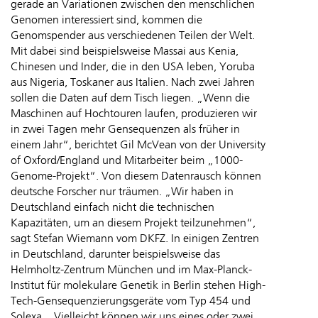
gerade an Variationen zwischen den menschlichen
Genomen interessiert sind, kommen die
Genomspender aus verschiedenen Teilen der Welt.
Mit dabei sind beispielsweise Massai aus Kenia,
Chinesen und Inder, die in den USA leben, Yoruba
aus Nigeria, Toskaner aus Italien. Nach zwei Jahren
sollen die Daten auf dem Tisch liegen. „Wenn die
Maschinen auf Hochtouren laufen, produzieren wir
in zwei Tagen mehr Gensequenzen als früher in
einem Jahr“, berichtet Gil McVean von der University
of Oxford/England und Mitarbeiter beim „1000-
Genome-Projekt“. Von diesem Datenrausch können
deutsche Forscher nur träumen. „Wir haben in
Deutschland einfach nicht die technischen
Kapazitäten, um an diesem Projekt teilzunehmen“,
sagt Stefan Wiemann vom DKFZ. In einigen Zentren
in Deutschland, darunter beispielsweise das
Helmholtz-Zentrum München und im Max-Planck-
Institut für molekulare Genetik in Berlin stehen High-
Tech-Gensequenzierungsgeräte vom Typ 454 und
Solexa. „Vielleicht können wir uns eines oder zwei