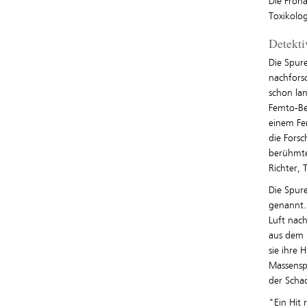
Die Frona
Toxikolog
Detekti
Die Spur
nachforsc
schon la
Femto-Ber
einem Fe
die Fors
berühmte
Richter,
Die Spur
genannt.
Luft nach
aus dem 
sie ihre
Massensp
der Scha
"Ein Hit 