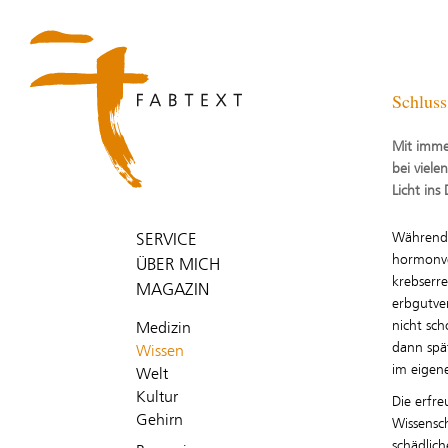
Schluss
Mit imme
bei viele
Licht in
SERVICE
Während 
hormonve
ÜBER MICH
krebserr
MAGAZIN
erbgutve
Medizin
nicht sc
dann spät
Wissen
im eigene
Welt
Kultur
Die erfre
Gehirn
Wissensch
schädlic