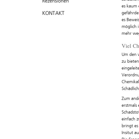
Rezensionen
es kaum 
KONTAKT
gefährde
es Beweis
möglich i
mehr weg
Viel C
Um den v
zu bieten
eingeleit
Verordnu
Chemikali
Schädlic
Zum ander
erstmals 
Schadsto
einfach z
bringt e
Insitut a