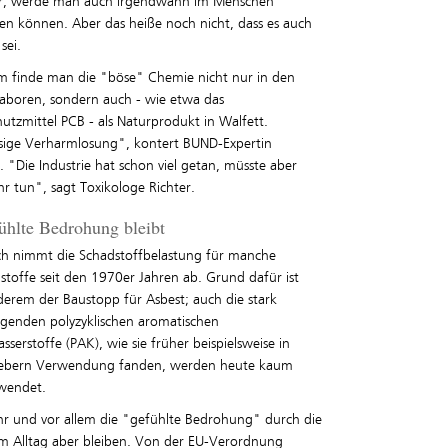
r, werde man auch irgendwann im Menschen
en können. Aber das heiße noch nicht, dass es auch
sei.
 finde man die "böse" Chemie nicht nur in den
laboren, sondern auch - wie etwa das
utzmittel PCB - als Naturprodukt in Walfett.
sige Verharmlosung", kontert BUND-Expertin
"Die Industrie hat schon viel getan, müsste aber
r tun", sagt Toxikologe Richter.
ühlte Bedrohung bleibt
ich nimmt die Schadstoffbelastung für manche
stoffe seit den 1970er Jahren ab. Grund dafür ist
derem der Baustopp für Asbest; auch die stark
egenden polyzyklischen aromatischen
serstoffe (PAK), wie sie früher beispielsweise in
lebern Verwendung fanden, werden heute kaum
wendet.
hr und vor allem die "gefühlte Bedrohung" durch die
m Alltag aber bleiben. Von der EU-Verordnung