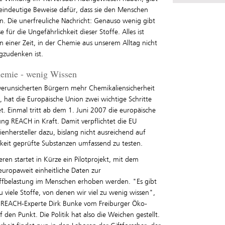
eindeutige Beweise dafür, dass sie den Menschen
n. Die unerfreuliche Nachricht: Genauso wenig gibt
e für die Ungefährlichkeit dieser Stoffe. Alles ist
n einer Zeit, in der Chemie aus unserem Alltag nicht
zudenken ist.
hemie - wenig Wissen
erunsicherten Bürgern mehr Chemikaliensicherheit
, hat die Europäische Union zwei wichtige Schritte
et. Einmal tritt ab dem 1. Juni 2007 die europäische
ng REACH in Kraft. Damit verpflichtet die EU
enhersteller dazu, bislang nicht ausreichend auf
hkeit geprüfte Substanzen umfassend zu testen.
en startet in Kürze ein Pilotprojekt, mit dem
europaweit einheitliche Daten zur
ffbelastung im Menschen erhoben werden. "Es gibt
u viele Stoffe, von denen wir viel zu wenig wissen",
s REACH-Experte Dirk Bunke vom Freiburger Öko-
uf den Punkt. Die Politik hat also die Weichen gestellt.