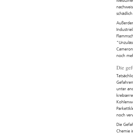
Medizine
nachweis
schädlich 
Außerdem
Industrie
Flammsch
"Unzuläs
Cameron. 
noch meh
Die gef
Tatsächl
Gefahren
unter an
krebserr
Kohlenwas
Parkettk
noch ver
Die Gefa
Chemie i