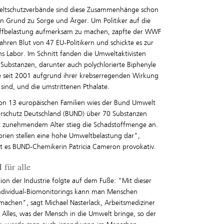
ltschutzverbände sind diese Zusammenhänge schon
en Grund zu Sorge und Ärger. Um Politiker auf die
ffbelastung aufmerksam zu machen, zapfte der WWF
Jahren Blut von 47 EU-Politikern und schickte es zur
ns Labor. Im Schnitt fanden die Umweltaktivisten
 Substanzen, darunter auch polychlorierte Biphenyle
ie seit 2001 aufgrund ihrer krebserregenden Wirkung
sind, und die umstrittenen Pthalate.
von 13 europäischen Familien wies der Bund Umwelt
rschutz Deutschland (BUND) über 70 Substanzen
t zunehmendem Alter stieg die Schadstoffmenge an.
rien stellen eine hohe Umweltbelastung dar",
rt es BUND-Chemikerin Patricia Cameron provokativ.
für alle
ion der Industrie folgte auf dem Fuße: "Mit dieser
Individual-Biomonitorings kann man Menschen
machen", sagt Michael Nasterlack, Arbeitsmediziner
 Alles, was der Mensch in die Umwelt bringe, so der