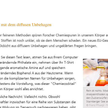
 mit dem diffusen Unbehagen
r feineren Methoden spüren Forscher Chemiespuren in unserem Körper a
n Stoffen ist noch unklar, ob sie dem Menschen schaden. Ein neues EU-Gese
s Dickicht aus diffusem Unbehagen und ungeklärten Fragen bringen.
Sie diesen Text lesen, atmen Sie aus Ihrem Computer
rändernde Phthalate ein, nehmen über Ihr T-Shirt
egende aromatische Amine auf und speichern
ränderndes Bisphenol A aus der Hautcreme. Wenn
hon die komplizierten Namen für Unbehagen sorgen,
estens die Vorstellung, was dieser "Chemiecocktail"
n Körper wohl alles anrichtet.
Rein ist nichts. Mo
Analysemthoden s
uliche Nachricht: Vielleicht nichts. Obwohl
den Zuckerwürfel 
Starnberger See a
aftler inzwischen für eine Reihe von Substanzen die
© Franz Pfluegl - F
he Wirkung im Tierversuch nachgewiesen haben, gibt