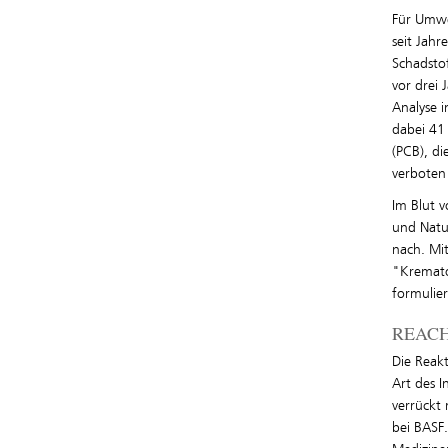
Für Umwe
seit Jahr
Schadsto
vor drei 
Analyse i
dabei 41
(PCB), d
verboten 
Im Blut 
und Natu
nach. Mi
"Kremato
formulie
REACH 
Die Reakt
Art des 
verrückt 
bei BASF.