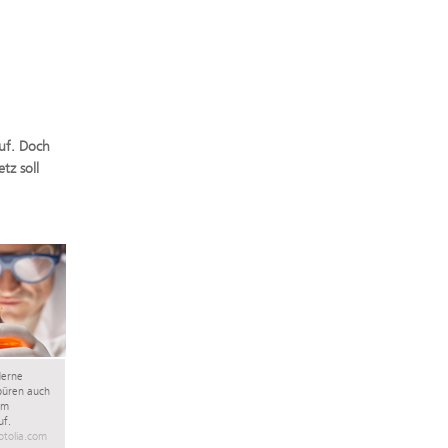
uf. Doch
tz soll
derne
püren auch
im
uf.
otolia.com