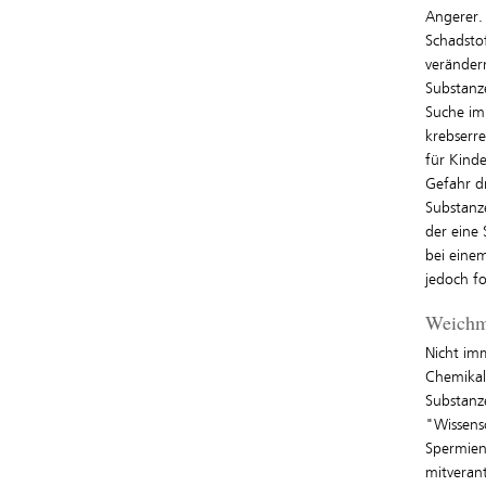
Angerer. 
Schadsto
verändern
Substanz
Suche im 
krebserr
für Kind
Gefahr d
Substanze
der eine
bei eine
jedoch fo
Weichma
Nicht im
Chemikali
Substanz
"Wissensc
Spermien
mitveran