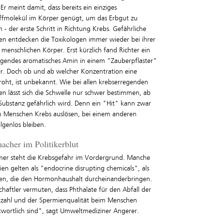
Er meint damit, dass bereits ein einziges
ffmolekül im Körper genügt, um das Erbgut zu
 - der erste Schritt in Richtung Krebs. Gefährliche
en entdecken die Toxikologen immer wieder bei ihrer
menschlichen Körper. Erst kürzlich fand Richter ein
egendes aromatisches Amin in einem "Zauberpflaster"
er. Doch ob und ab welcher Konzentration eine
roht, ist unbekannt. Wie bei allen krebserregenden
n lässt sich die Schwelle nur schwer bestimmen, ab
 Substanz gefährlich wird. Denn ein "Hit" kann zwar
m Menschen Krebs auslösen, bei einem anderen
lgenlos bleiben.
cher im Politikerblut
mer steht die Krebsgefahr im Vordergrund. Manche
en gelten als "endocrine disrupting chemicals", als
en, die den Hormonhaushalt durcheinanderbringen.
haftler vermuten, dass Phthalate für den Abfall der
zahl und der Spermienqualität beim Menschen
twortlich sind", sagt Umweltmediziner Angerer.