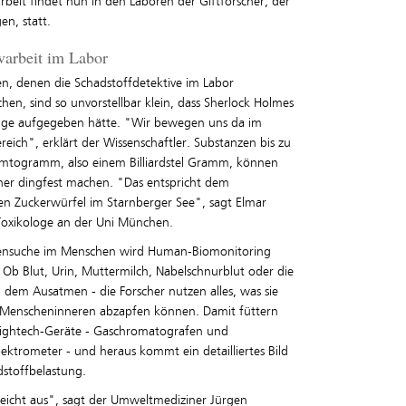
rbeit findet nun in den Laboren der Giftforscher, der
en, statt.
varbeit im Labor
en, denen die Schadstoffdetektive im Labor
hen, sind so unvorstellbar klein, dass Sherlock Holmes
nge aufgegeben hätte. "Wir bewegen uns da im
eich", erklärt der Wissenschaftler. Substanzen bis zu
mtogramm, also einem Billiardstel Gramm, können
cher dingfest machen. "Das entspricht dem
n Zuckerwürfel im Starnberger See", sagt Elmar
 Toxikologe an der Uni München.
ensuche im Menschen wird Human-Biomonitoring
 Ob Blut, Urin, Muttermilch, Nabelschnurblut oder die
 dem Ausatmen - die Forscher nutzen alles, was sie
Menscheninneren abzapfen können. Damit füttern
 Hightech-Geräte - Gaschromatografen und
ektrometer - und heraus kommt ein detailliertes Bild
dstoffbelastung.
reicht aus", sagt der Umweltmediziner Jürgen