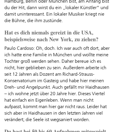
Hamburg, Berlin oder München bist, am Anfang bist
du der Hit, dann wirst du ein „lokaler Künstler“ und
damit uninteressant. Ein lokaler Musiker kriegt nie
die Bühne, die ihm zustünde.
Hat es dich niemals gereizt in die USA,
beispielsweise nach New York, zu ziehen?
Paulo Cardoso: Oh, doch. Ich war auch oft dort, aber
ich hatte eine Familie in München und wollte meine
Tochter groß werden sehen. Daher bereue ich es
nicht, hier geblieben zu sein. Außerdem arbeite ich
seit 12 Jahren als Dozent am Richard-Strauss-
Konservatorium im Gasteig und habe hier meinen
Dreh- und Angelpunkt. Auch gefällt mir Haidhausen
– ich wohne jetzt über 20 Jahre hier. Dieses Viertel
hat einfach ein Eigenleben. Wenn man nicht
aufpasst, kommt man hier gar nicht raus. Leider hat
sich aber in Haidhausen in den letzten Jahren viel
verändert; die Seele ist wegsaniert worden.
Du hast bei 50 bis 60 Aufnahmen mitgespielt.